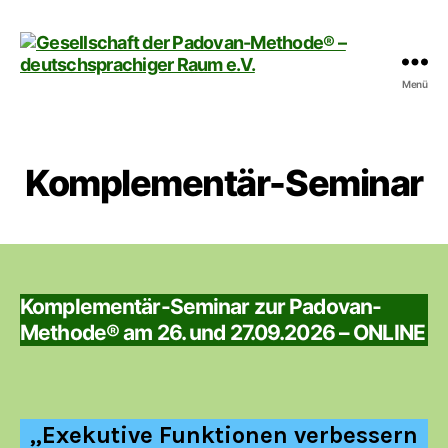
Menü
Gesellschaft
der
Padovan-
Methode®
Komplementär-Seminar
-
deutschsprachiger
Raum
e.V.
Komplementär-Seminar zur Padovan-
Methode® am 26. und 27.09.2026 – ONLINE
„Exekutive Funktionen verbessern