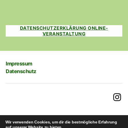
DATENSCHUTZERKLÄRUNG ONLINE-
VERANSTALTUNG
Impressum
Datenschutz
Ins
Wir verwenden Cookies, um dir die bestmögliche Erfahrung
auf unserer Website zu bieten.