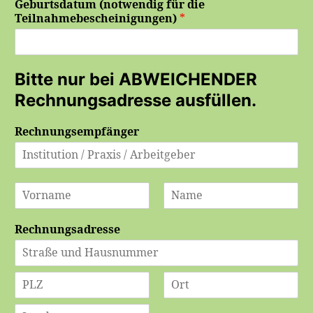
Geburtsdatum (notwendig für die
Teilnahmebescheinigungen)
*
Bitte nur bei ABWEICHENDER
Rechnungsadresse ausfüllen.
Rechnungsempfänger
V
N
o
a
Rechnungsadresse
r
c
n
h
a
n
m
a
A
e
m
d
e
r
S
R
e