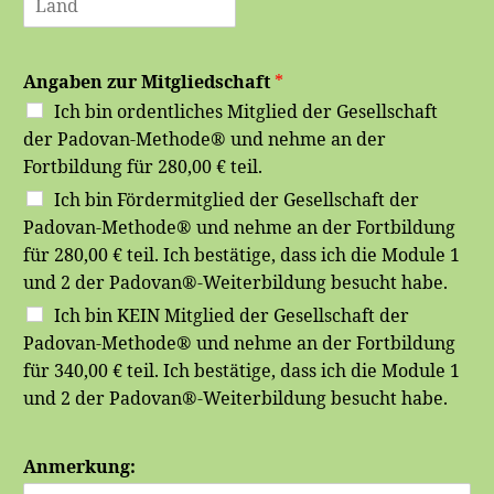
t
e
s
a
g
s
P
d
i
e
o
t
o
Z
s
n
e
Angaben zur Mitgliedschaft
*
t
i
l
l
Ich bin ordentliches Mitglied der Gesellschaft
e
e
der Padovan-Methode® und nehme an der
i
1
t
Fortbildung für 280,00 € teil.
z
a
Ich bin Fördermitglied der Gesellschaft der
h
Padovan-Methode® und nehme an der Fortbildung
l
für 280,00 € teil. Ich bestätige, dass ich die Module 1
und 2 der Padovan®-Weiterbildung besucht habe.
Ich bin KEIN Mitglied der Gesellschaft der
Padovan-Methode® und nehme an der Fortbildung
für 340,00 € teil. Ich bestätige, dass ich die Module 1
und 2 der Padovan®-Weiterbildung besucht habe.
Anmerkung: