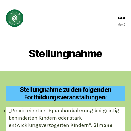
Menü
Gesellschaft
der
Padovan-
Methode®
Stellungnahme
-
deutschsprachiger
Raum
e.V.
Stellungnahme zu den folgenden
Fortbildungsveranstaltungen:
„Praxisorientiert Sprachanbahnung bei geistig
behinderten Kindern oder stark
entwicklungsverzögerten Kindern“,
Simone