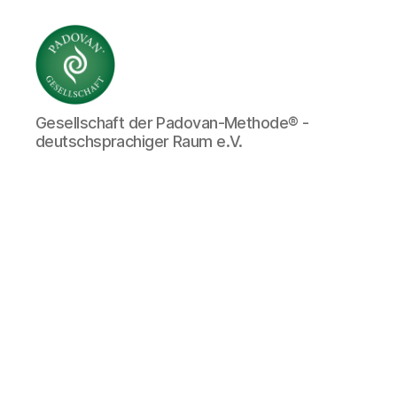
Gesellschaft
Gesellschaft der Padovan-Methode® -
der
deutschsprachiger Raum e.V.
Padovan-
Methode®
-
deutschsprachiger
Raum
e.V.